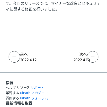
す。今回のリリースでは、マイナーな改良とセキュリテ
ィに関する修正を行いました。
いい
はい
thumb_up
thumb_down
え
前へ
次へ
2022.4.12
2022.4.10
接続
ヘルプ リソース
サポート
学習する
UiPath アカデミー
質問する
UiPath フォーラム
最新情報を取得