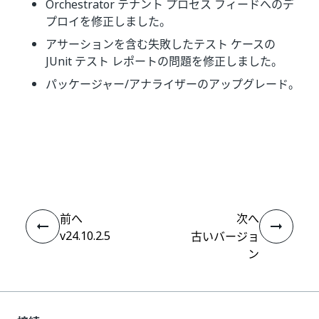
Orchestrator テナント プロセス フィードへのデ
プロイを修正しました。
アサーションを含む失敗したテスト ケースの
JUnit テスト レポートの問題を修正しました。
パッケージャー/アナライザーのアップグレード。
いい
はい
thumb_up
thumb_down
え
前へ
次へ
v24.10.2.5
古いバージョ
ン