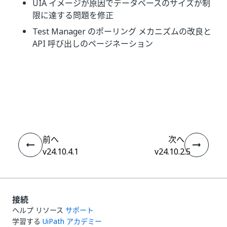
UIA イメージが原因でデータベースのサイズが制
限に達する問題を修正
Test Manager のポーリング メカニズムの改良と
API 呼び出しのページネーション
いい
はい
thumb_up
thumb_down
え
前へ
次へ
v24.10.4.1
v24.10.2.5
接続
ヘルプ リソース
サポート
学習する
UiPath アカデミー