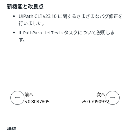
新機能と改良点
UiPath CLI v23.10 に関するさまざまなバグ修正を
行いました。
タスクについて説明しま
UiPathParallelTests
す。
いい
はい
thumb_up
thumb_down
え
前へ
次へ
5.0.8087805
v5.0.7090932
接続