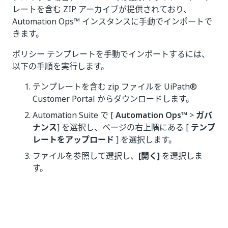
レートを含む ZIP アーカイブが提供されており、
Automation Ops™ インスタンスに手動でインポートで
きます。
ポリシー テンプレートを手動でインポートするには、
以下の手順を実行します。
テンプレートを含む zip ファイルを UiPath®
Customer Portal からダウンロードします。
Automation Suite で [
Automation Ops™
>
ガバ
ナンス
] を選択し、ページの右上隅にある [
テンプ
レートをアップロード
] を選択します。
ファイルを参照して選択し、
[開く]
を選択しま
す。
いい
はい
thumb_up
thumb_down
え