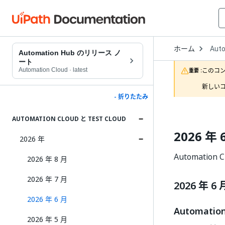
Open
ホーム
Aut
Drop
Automation Hub のリリース ノ
to
ート
choo
Automation Cloud
·
latest
このコ
重要 :
produ
新しいコ
- 折りたたみ
AUTOMATION CLOUD と TEST CLOUD
2026 年 
2026 年
Automation
2026 年 8 月
2026 年 7 月
2026 年 6 
2026 年 6 月
Automat
2026 年 5 月