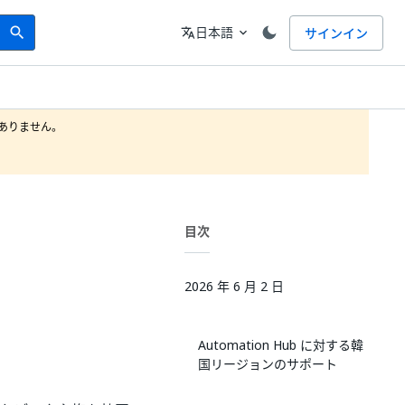
Search
言語
日本語
サインイン
search
translate
expand_more
りません。

目次
2026 年 6 月 2 日
Automation Hub に対する韓
国リージョンのサポート