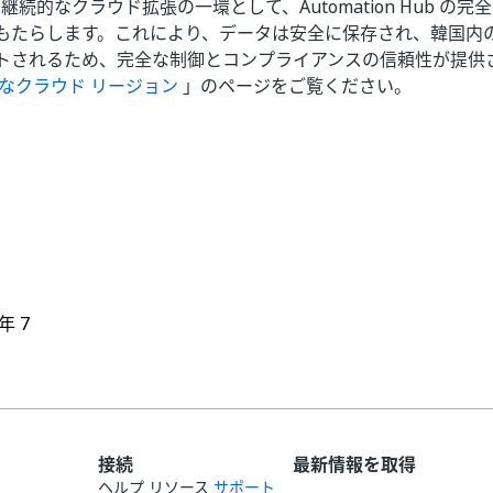
では、継続的なクラウド拡張の一環として、Automation Hub 
もたらします。これにより、データは安全に保存され、韓国内
トされるため、完全な制御とコンプライアンスの信頼性が提供
なクラウド リージョン
」のページをご覧ください。
はい
いいえ
thumb_up
thumb_down
 年 7
接続
最新情報を取得
ヘルプ リソース
サポート