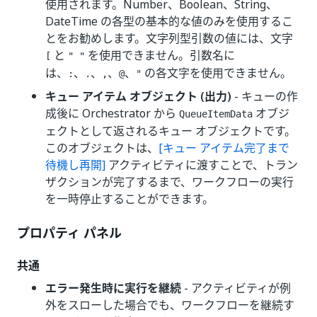
使用されます。Number、Boolean、String、
DateTime の各型の基本的な値のみを使用するこ
とをお勧めします。文字列型引数の値には、文字
と
を使用できません。引数名に
[
" "
は、
、
、
、
、
の各文字を使用できません。
:
.
,
@
"
キュー アイテム オブジェクト (出力)
- キューの作
成後に Orchestrator から
オブジ
QueueItemData
ェクトとして返されるキュー オブジェクトです。
このオブジェクトは、
[キュー アイテム完了まで
待機し再開]
アクティビティに渡すことで、トラン
ザクションが完了するまで、ワークフローの実行
を一時停止することができます。
プロパティ パネル
共通
エラー発生時に実行を継続
- アクティビティが例
外をスローした場合でも、ワークフローを継続す