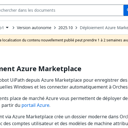
Se
s
n
Version autonome
2025.10
Déploiement Azure Marke
ot
pdown
se
a localisation du contenu nouvellement publié peut prendre 1 à 2 semaines ava
uct
ment Azure Marketplace
obot UiPath depuis Azure Marketplace pour enregistrer des
uelles Windows et les connecter automatiquement à Orchest
ents place de marché Azure vous permettent de déployer de
 partir du
portail Azure
.
t via Azure Marketplace crée un dossier moderne dans Orch
ec des comptes utilisateur et des modèles de machine attribué