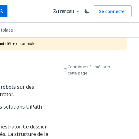
arch
Langue
Français
Se connecter
earch
translate
expand_more
tplace
nt d’être disponible.
Contribuez à améliorer
cette page
 robots sur des
rator.
s solutions UiPath
estrator. Ce dossier
s. La structure de la