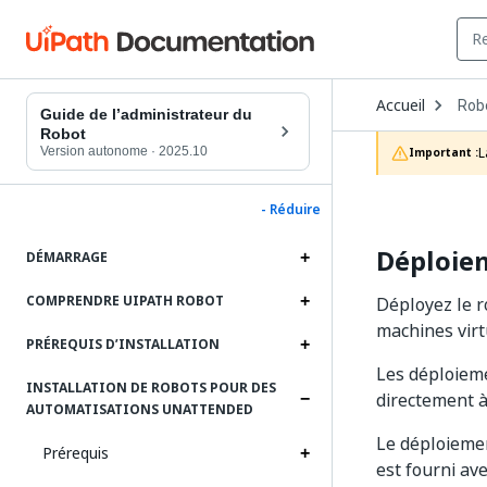
Ope
Accueil
Rob
Dro
Guide de l’administrateur du
to
Robot
choo
Version autonome
·
2025.10
L
Important :
prod
- Réduire
Déploie
DÉMARRAGE
COMPRENDRE UIPATH ROBOT
Déployez le r
machines virt
PRÉREQUIS D’INSTALLATION
Les déploiem
INSTALLATION DE ROBOTS POUR DES
directement à
AUTOMATISATIONS UNATTENDED
Le déploiemen
Prérequis
est fourni av