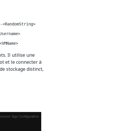
>-<RandomString>
Username>
<VMName>
s. Il utilise une
ot et le connecter à
de stockage distinct,