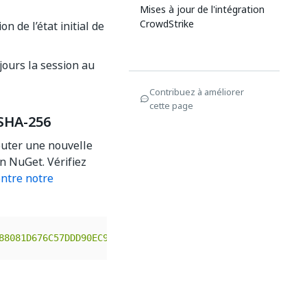
Mises à jour de l'intégration
CrowdStrike
n de l’état initial de
jours la session au
Contribuez à améliorer
cette page
 SHA-256
jouter une nouvelle
n NuGet. Vérifiez
ntre notre
88081D676C57DDD90EC90245"
 hashAlgorithm
=
"SHA256"
 allowUn