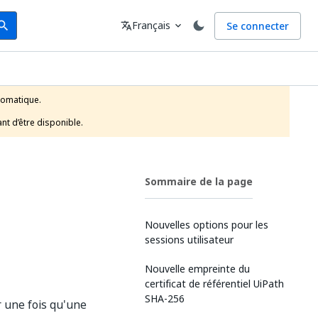
arch
Langue
Français
Se connecter
earch
translate
expand_more
tomatique.

t d’être disponible. 
Sommaire de la page
Nouvelles options pour les
sessions utilisateur
Nouvelle empreinte du
certificat de référentiel UiPath
SHA-256
r une fois qu'une