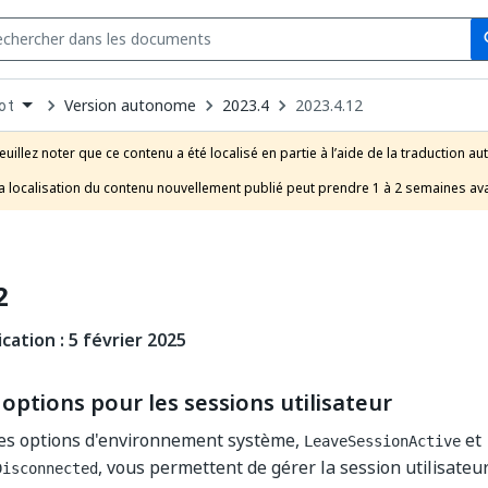
Se
s
n
Version autonome
2023.4
2023.4.12
ot
pdown
se
euillez noter que ce contenu a été localisé en partie à l’aide de la traduction au
uct
a localisation du contenu nouvellement publié peut prendre 1 à 2 semaines avan
2
cation : 5 février 2025
options pour les sessions utilisateur
es options d'environnement système,
et
LeaveSessionActive
, vous permettent de gérer la session utilisateu
Disconnected