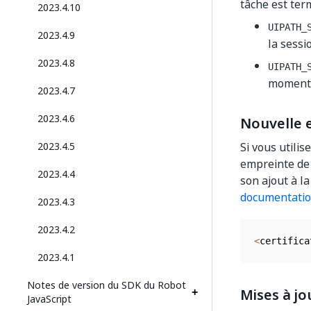
tâche est ter
2023.4.10
UIPATH_
2023.4.9
la sessi
2023.4.8
UIPATH_
moment 
2023.4.7
2023.4.6
Nouvelle e
2023.4.5
Si vous utili
empreinte de 
2023.4.4
son ajout à l
documentati
2023.4.3
2023.4.2
<
certifica
2023.4.1
Notes de version du SDK du Robot
Mises à jo
JavaScript