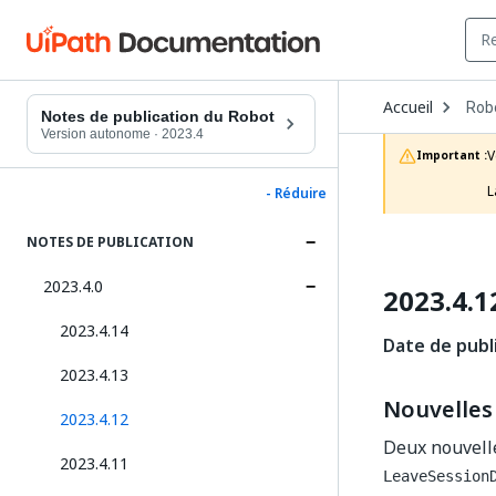
Ope
Accueil
Rob
Dro
Notes de publication du Robot
to
Version autonome
·
2023.4
choo
V
Important :
prod
L
- Réduire
NOTES DE PUBLICATION
2023.4.0
2023.4.1
2023.4.14
Date de publi
2023.4.13
Nouvelles 
2023.4.12
Deux nouvell
2023.4.11
LeaveSession