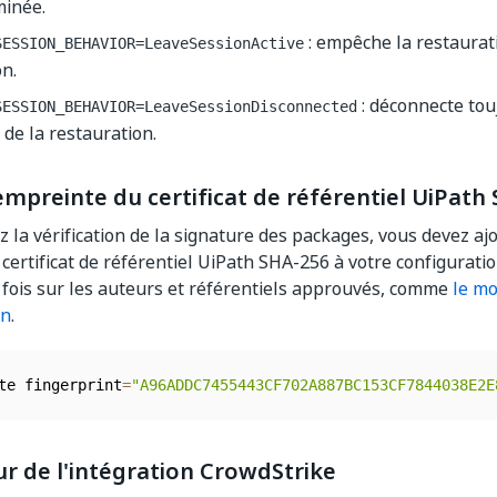
minée.
: empêche la restauratio
SESSION_BEHAVIOR=LeaveSessionActive
on.
: déconnecte tou
SESSION_BEHAVIOR=LeaveSessionDisconnected
de la restauration.
mpreinte du certificat de référentiel UiPath
sez la vérification de la signature des packages, vous devez a
certificat de référentiel UiPath SHA-256 à votre configuratio
a fois sur les auteurs et référentiels approuvés, comme
le mo
on
.
te fingerprint
=
"A96ADDC7455443CF702A887BC153CF7844038E2E
ur de l'intégration CrowdStrike