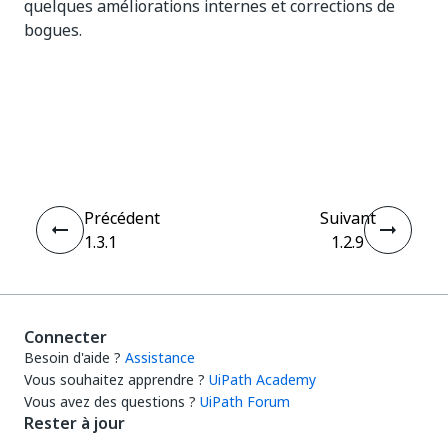
quelques améliorations internes et corrections de
bogues.
Oui
Non
thumb_up
thumb_down
Précédent
Suivant
1.3.1
1.2.9
Connecter
Besoin d'aide ?
Assistance
Vous souhaitez apprendre ?
UiPath Academy
Vous avez des questions ?
UiPath Forum
Rester à jour