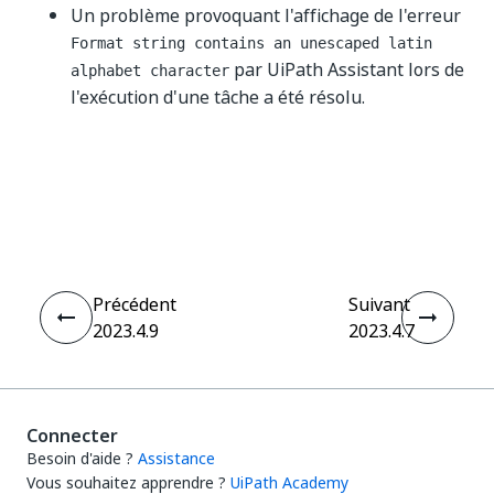
Un problème provoquant l'affichage de l'erreur
Format string contains an unescaped latin
par UiPath Assistant lors de
alphabet character
l'exécution d'une tâche a été résolu.
Oui
Non
thumb_up
thumb_down
Précédent
Suivant
2023.4.9
2023.4.7
Connecter
Besoin d'aide ?
Assistance
Vous souhaitez apprendre ?
UiPath Academy