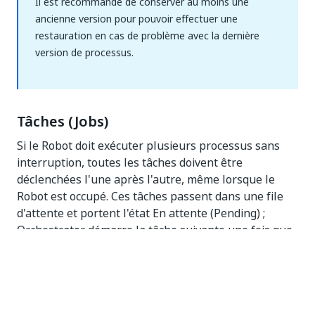
Il est recommandé de conserver au moins une
ancienne version pour pouvoir effectuer une
restauration en cas de problème avec la dernière
version de processus.
Tâches (Jobs)
Si le Robot doit exécuter plusieurs processus sans
interruption, toutes les tâches doivent être
déclenchées l'une après l'autre, même lorsque le
Robot est occupé. Ces tâches passent dans une file
d'attente et portent l'état En attente (Pending) ;
Orchestrator démarre la tâche suivante une fois que
le Robot est à nouveau disponible.
Il est préférable d'arrêter une tâche que de
l'abandonner.