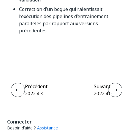
Correction d’un bogue qui ralentissait
l’exécution des pipelines d’entraînement
parallèles par rapport aux versions
précédentes.
Oui
Non
thumb_up
thumb_down
Précédent
Suivant
2022.4.3
2022.4.0
Connecter
Besoin d'aide ?
Assistance