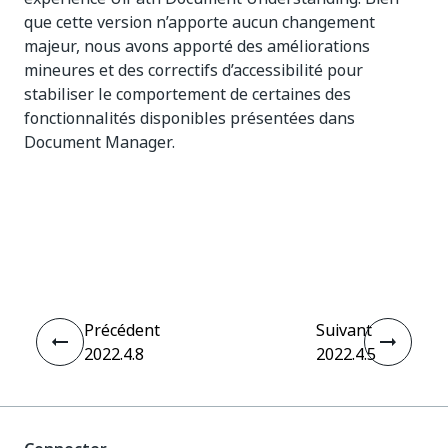
que cette version n’apporte aucun changement
majeur, nous avons apporté des améliorations
mineures et des correctifs d’accessibilité pour
stabiliser le comportement de certaines des
fonctionnalités disponibles présentées dans
Document Manager.
Oui
Non
thumb_up
thumb_down
Précédent
Suivant
2022.4.8
2022.4.5