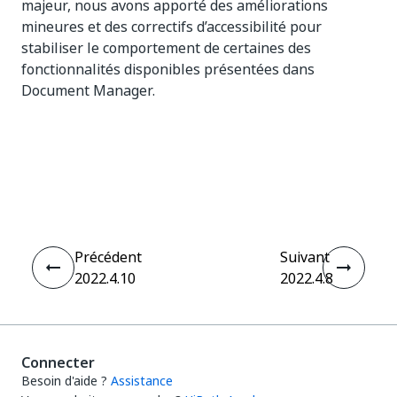
majeur, nous avons apporté des améliorations
mineures et des correctifs d’accessibilité pour
stabiliser le comportement de certaines des
fonctionnalités disponibles présentées dans
Document Manager.
Oui
Non
thumb_up
thumb_down
Précédent
Suivant
2022.4.10
2022.4.8
Connecter
Besoin d'aide ?
Assistance