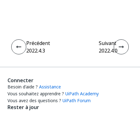
Oui
Non
thumb_up
thumb_down
Précédent
Suivant
2022.4.3
2022.4.0
Connecter
Besoin d'aide ?
Assistance
Vous souhaitez apprendre ?
UiPath Academy
Vous avez des questions ?
UiPath Forum
Rester à jour