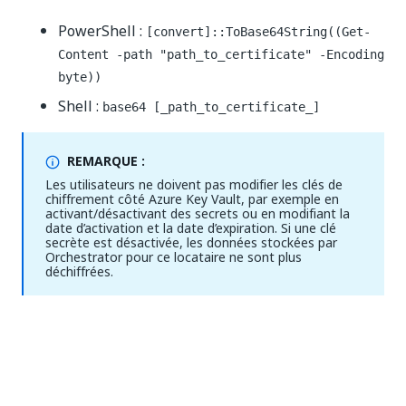
PowerShell :
[convert]::ToBase64String((Get-
Content -path "path_to_certificate" -Encoding
byte))
Shell :
base64 [_path_to_certificate_]
REMARQUE :
Les utilisateurs ne doivent pas modifier les clés de
chiffrement côté Azure Key Vault, par exemple en
activant/désactivant des secrets ou en modifiant la
date d’activation et la date d’expiration. Si une clé
secrète est désactivée, les données stockées par
Orchestrator pour ce locataire ne sont plus
déchiffrées.
Étapes d’Inscription d'applications
Dans le volet
Inscriptions d’applications (App
Registrations)
d’Azure Portal, suivez les étapes