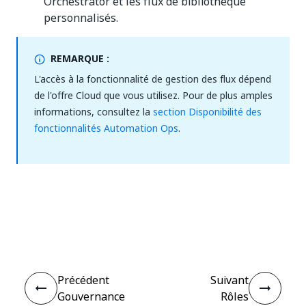
Orchestrator et les flux de bibliothèque
personnalisés.
REMARQUE :
L'accès à la fonctionnalité de gestion des flux dépend
de l'offre Cloud que vous utilisez. Pour de plus amples
informations, consultez la
section Disponibilité des
fonctionnalités Automation Ops
.
Oui
Non
thumb_up
thumb_down
Précédent
Suivant
Gouvernance
Rôles