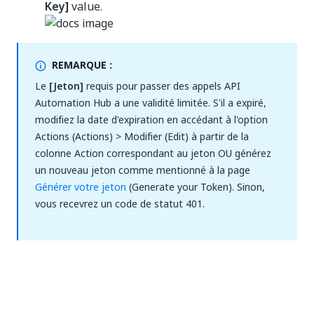
Key]
value.
REMARQUE :
Le
[Jeton]
requis pour passer des appels API
Automation Hub a une validité limitée. S'il a expiré,
modifiez la date d'expiration en accédant à l'option
Actions (Actions) > Modifier (Edit) à partir de la
colonne Action correspondant au jeton OU générez
un nouveau jeton comme mentionné à la page
Générer votre jeton
(Generate your Token). Sinon,
vous recevrez un code de statut 401.
Oui
Non
thumb_up
thumb_down