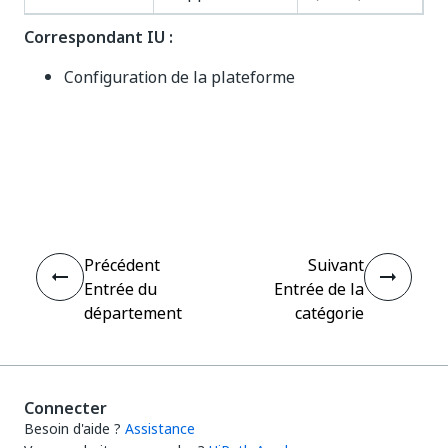
Correspondant IU :
Configuration de la plateforme
Oui
Non
thumb_up
thumb_down
Précédent
Suivant
Entrée du
Entrée de la
département
catégorie
Connecter
Besoin d'aide ?
Assistance