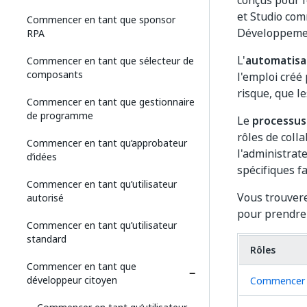
conçus pour f
et Studio com
Commencer en tant que sponsor
Développemen
RPA
L'
automatisa
Commencer en tant que sélecteur de
composants
l'emploi créé
risque, que l
Commencer en tant que gestionnaire
de programme
Le
processus
rôles de coll
Commencer en tant qu’approbateur
l'administrat
d’idées
spécifiques fa
Commencer en tant qu’utilisateur
Vous trouvere
autorisé
pour prendre 
Commencer en tant qu’utilisateur
standard
Rôles
Commencer en tant que
développeur citoyen
Commencer e