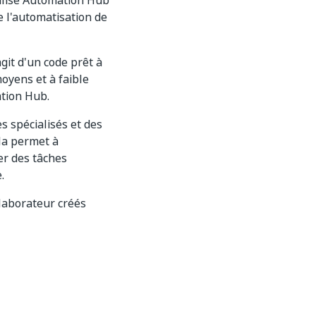
tilise Automation Hub
e l'automatisation de
'agit d'un code prêt à
oyens et à faible
ation Hub.
s spécialisés et des
la permet à
er des tâches
.
llaborateur créés