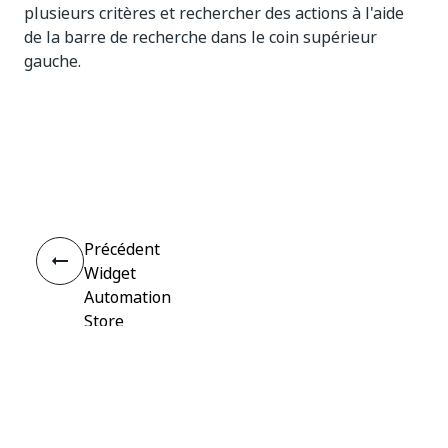
plusieurs critères et rechercher des actions à l'aide
de la barre de recherche dans le coin supérieur
gauche.
Oui
Non
thumb_up
thumb_down
Précédent
Widget
Automation
Store
Connecter
Besoin d'aide ?
Assistance