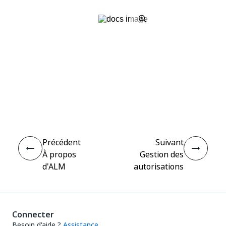
Oui
Non
thumb_up
thumb_down
Précédent
Suivant
À propos
Gestion des
d'ALM
autorisations
Connecter
Besoin d'aide ?
Assistance