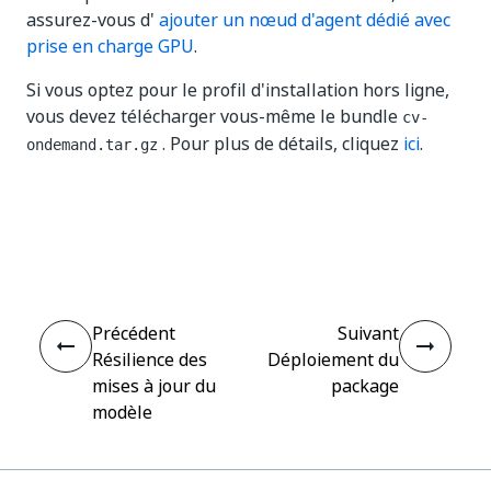
assurez-vous d'
ajouter un nœud d'agent dédié avec
prise en charge GPU
.
Si vous optez pour le profil d'installation hors ligne,
vous devez télécharger vous-même le bundle
cv-
. Pour plus de détails, cliquez
ici
.
ondemand.tar.gz
Oui
Non
thumb_up
thumb_down
Précédent
Suivant
Résilience des
Déploiement du
mises à jour du
package
modèle