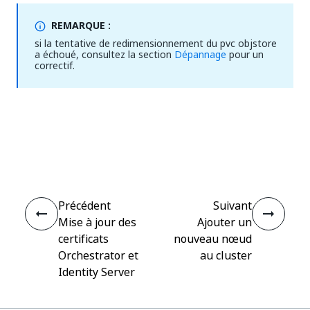
REMARQUE :
si la tentative de redimensionnement du pvc objstore
a échoué, consultez la section
Dépannage
pour un
correctif.
Oui
Non
thumb_up
thumb_down
Précédent
Suivant
Mise à jour des
Ajouter un
certificats
nouveau nœud
Orchestrator et
au cluster
Identity Server