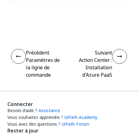
Oui
Non
thumb_up
thumb_down
Précédent
Suivant
Paramètres de
Action Center :
la ligne de
Installation
commande
d'Azure PaaS
Connecter
Besoin d'aide ?
Assistance
Vous souhaitez apprendre ?
UiPath Academy
Vous avez des questions ?
UiPath Forum
Rester à jour