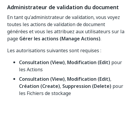
Administrateur de validation du document
En tant qu'administrateur de validation, vous voyez
toutes les actions de validation de document
générées et vous les attribuez aux utilisateurs sur la
page
Gérer les actions (Manage Actions)
.
Les autorisations suivantes sont requises :
Consultation (View)
,
Modification (Edit)
pour
les Actions
Consultation (View)
,
Modification (Edit)
,
Création (Create)
,
Suppression (Delete)
pour
les Fichiers de stockage
Consultation (View)
pour les Compartiments
de stockage
Consultation (View)
,
Modification (Edit)
,
Création (Create)
pour les Affectations