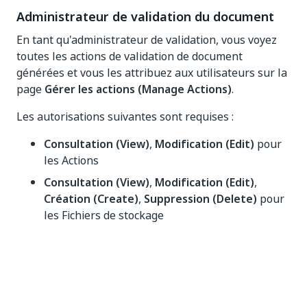
Administrateur de validation du document
En tant qu'administrateur de validation, vous voyez
toutes les actions de validation de document
générées et vous les attribuez aux utilisateurs sur la
page
Gérer les actions (Manage Actions)
.
Les autorisations suivantes sont requises :
Consultation (View)
,
Modification (Edit)
pour
les Actions
Consultation (View)
,
Modification (Edit)
,
Création (Create)
,
Suppression (Delete)
pour
les Fichiers de stockage
Consultation (View)
pour les Compartiments
de stockage
Consultation (View)
,
Modification (Edit)
,
Création (Create)
pour les Affectations