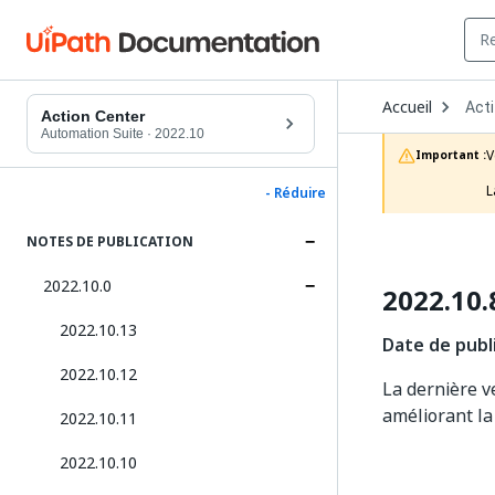
Ope
Accueil
Act
Dro
Action Center
to
Automation Suite
·
2022.10
choo
V
Important :
prod
L
- Réduire
NOTES DE PUBLICATION
2022.10.0
2022.10.
2022.10.13
Date de publi
2022.10.12
La dernière v
améliorant la
2022.10.11
2022.10.10