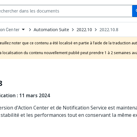
Se
s
n
Automation Suite
2022.10
2022.10.8
ion Center
pdown
se
euillez noter que ce contenu a été localisé en partie à l’aide de la traduction au
uct
a localisation du contenu nouvellement publié peut prendre 1 à 2 semaines ava
8
cation : 11 mars 2024
ersion d'Action Center et de Notification Service est maintena
 stabilité et les performances tout en conservant la même ex