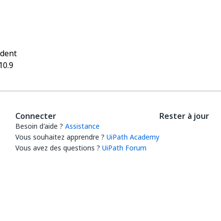
Oui
Non
thumb_up
thumb_down
édent
10.9
Connecter
Rester à jour
Besoin d'aide ?
Assistance
Vous souhaitez apprendre ?
UiPath Academy
Vous avez des questions ?
UiPath Forum