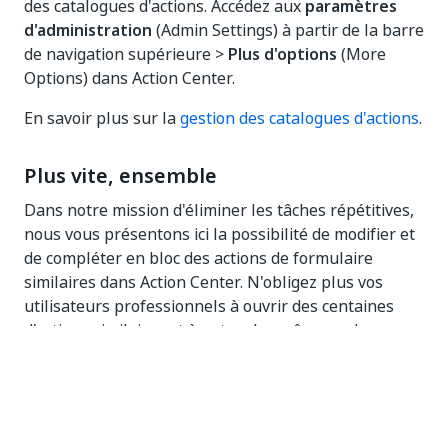
des catalogues d'actions. Accédez aux
paramètres
d'administration
(Admin Settings) à partir de la barre
de navigation supérieure >
Plus d'options
(More
Options) dans Action Center.
En savoir plus sur la
gestion des catalogues d'actions
.
Plus vite, ensemble
Dans notre mission d'éliminer les tâches répétitives,
nous vous présentons ici la possibilité de modifier et
de compléter en bloc des actions de formulaire
similaires dans Action Center. N'obligez plus vos
utilisateurs professionnels à ouvrir des centaines
d'actions similaires et à entrer les mêmes valeurs, ou
à cliquer sur le bouton d'envoi des centaines de fois.
Utilisez la fonction Activer la modification en bloc
(Enable Bulk Edit) lors de la conception de vos
formulaires et regardez le sourire se dessiner sur le