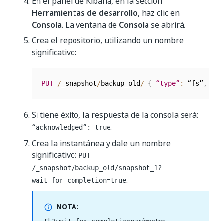
En el panel de Kibana, en la sección
Herramientas de desarrollo
, haz clic en
Consola
. La ventana de
Consola
se abrirá.
Crea el repositorio, utilizando un nombre
significativo:
PUT
/
_snapshot
/
backup_old
/
{
“type”
:
 “fs”
,
“s
Si tiene éxito, la respuesta de la consola será:
.
“acknowledged”: true
Crea la instantánea y dale un nombre
significativo:
PUT
/_snapshot/backup_old/snapshot_1?
.
wait_for_completion=true
NOTA:
El
parámetro