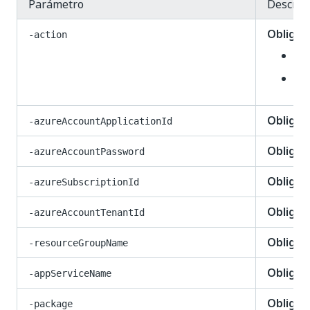
Parámetro
Descrip
Obligato
-action
De
Up
Obligato
-azureAccountApplicationId
Obligato
-azureAccountPassword
Obligato
-azureSubscriptionId
Obligat
-azureAccountTenantId
Obligato
-resourceGroupName
Obligato
-appServiceName
Obligato
-package