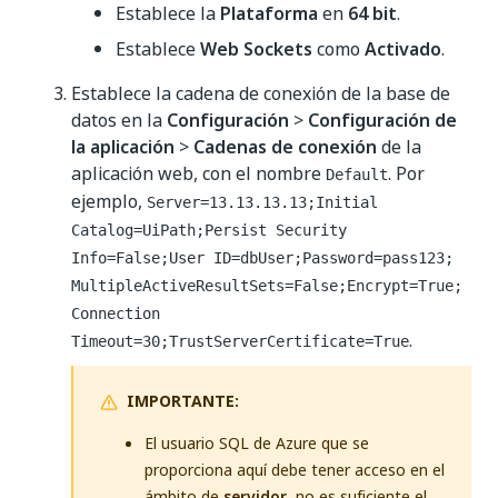
Establece la
Plataforma
en
64 bit
.
Establece
Web Sockets
como
Activado
.
Establece la cadena de conexión de la base de
datos en la
Configuración
>
Configuración de
la aplicación
>
Cadenas de conexión
de la
aplicación web, con el nombre
. Por
Default
ejemplo,
Server=13.13.13.13;Initial
Catalog=UiPath;Persist Security
Info=False;User ID=dbUser;Password=pass123;
MultipleActiveResultSets=False;Encrypt=True;
Connection
.
Timeout=30;TrustServerCertificate=True
IMPORTANTE:
El usuario SQL de Azure que se
proporciona aquí debe tener acceso en el
ámbito de
servidor
, no es suficiente el