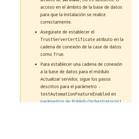
acceso en el ámbito de la base de datos
para que la instalación se realice
correctamente.
Asegúrate de establecer el
atributo en la
TrustServerCertificate
cadena de conexión de la case de datos
como
.
True
Para establecer una cadena de conexión
a la base de datos para el módulo
Actualizar servidor, sigue los pasos
descritos para el parámetro
-
en
testAutomationFeatureEnabled
parámetros de Publish-Orchestrator.ps1
.
Para establecer una cadena de conexión
a la base de datos para el módulo
Actualizar servidor, sigue los pasos
descritos para el parámetro
-