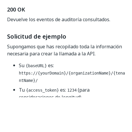
200 OK
Devuelve los eventos de auditoría consultados.
Solicitud de ejemplo
Supongamos que has recopilado toda la información
necesaria para crear la llamada a la API.
Su
es:
{baseURL}
https://{yourDomain}
/{organizationName}/{tena
ntName}/
Tu
es:
(para
{access_token}
1234
consideraciones de longitud)
Puedes establecer los siguientes parámetros de
consulta:
=
language
en