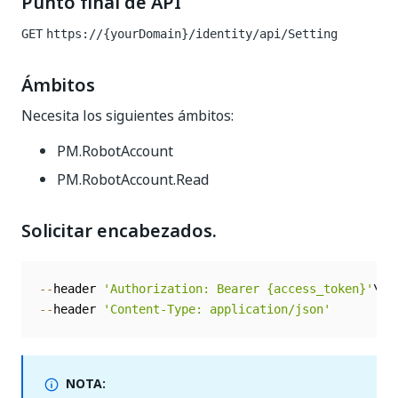
Punto final de API
GET
https://{yourDomain}/identity
/api/Setting
Ámbitos
Necesita los siguientes ámbitos:
PM.RobotAccount
PM.RobotAccount.Read
Solicitar encabezados.
--
header 
'Authorization: Bearer {access_token}'
--
header 
'Content-Type: application/json'
NOTA: