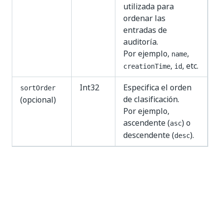
utilizada para
ordenar las
entradas de
auditoría.
Por ejemplo,
,
name
,
, etc.
creationTime
id
Int32
Especifica el orden
sortOrder
de clasificación.
(opcional)
Por ejemplo,
ascendente (
) o
asc
descendente (
).
desc
Respuesta
200 OK
Devuelve las cuentas de UiPath Robot consultadas.