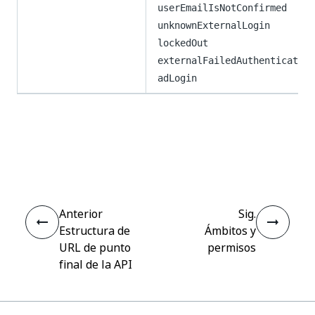
userEmailIsNotConfirmed
unknownExternalLogin
lockedOut
externalFailedAuthentication
adLogin
Sí
No
thumb_up
thumb_down
Anterior
Sig.
Estructura de
Ámbitos y
URL de punto
permisos
final de la API