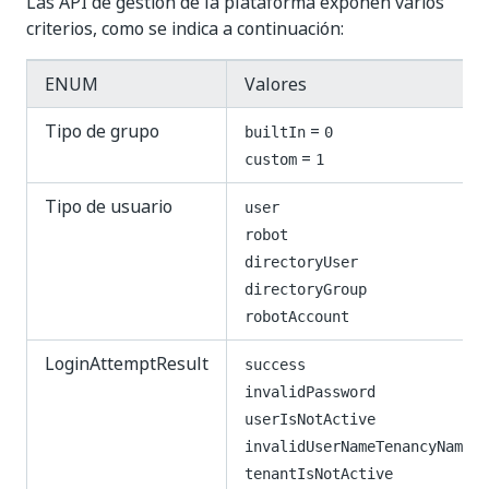
Las API de gestión de la plataforma exponen varios
criterios, como se indica a continuación:
ENUM
Valores
Tipo de grupo
=
builtIn
0
=
custom
1
Tipo de usuario
user
robot
directoryUser
directoryGroup
robotAccount
LoginAttemptResult
success
invalidPassword
userIsNotActive
invalidUserNameTenancyName
tenantIsNotActive