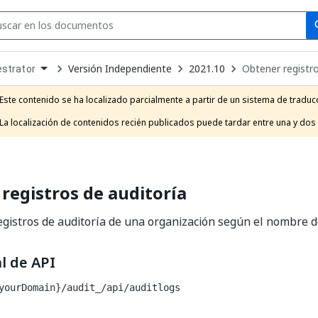
Se
se
Versión Independiente
2021.10
Obtener registro
strator
own
e
Este contenido se ha localizado parcialmente a partir de un sistema de traducc
t
La localización de contenidos recién publicados puede tardar entre una y dos
registros de auditoría
egistros de auditoría de una organización según el nombre de
l de API
yourDomain}/audit_
/api/auditlogs