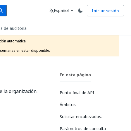
arch
Idioma
Español
Iniciar sesión
arch
translate
expand_more
s de auditoría
ión automática.

 semanas en estar disponible.
En esta página
 la organización.
Punto final de API
Ámbitos
Solicitar encabezados.
Parámetros de consulta