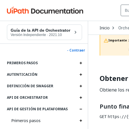
Open
Inicio
Orche
Dropd
Guía de la API de Orchestrator
to
Versión Independiente
·
2021.10
choos
Importante :
produc
- Contraer
PRIMEROS PASOS
AUTENTICACIÓN
Obtener 
DEFINICIÓN DE SWAGGER
Obtiene los r
API DE ORCHESTRATOR
Punto fina
API DE GESTIÓN DE PLATAFORMAS
GET
https://{
Primeros pasos