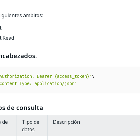
siguientes ámbitos:
t
t.Read
encabezados.
Authorization: Bearer {access_token}'
Content-Type: application/json'
s de consulta
 de
Tipo de
Descripción
datos