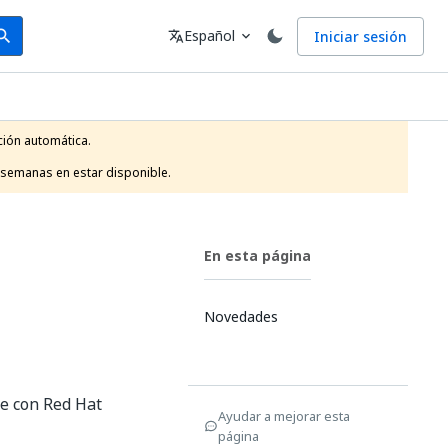
arch
Idioma
Español
Iniciar sesión
arch
translate
expand_more
ión automática.

 semanas en estar disponible.
En esta página
Novedades
le con Red Hat
Ayudar a mejorar esta
página