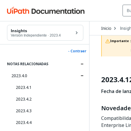
Open
Inicio
Insig
Dropd
Insights
to
Versión Independiente
·
2023.4
choos
Importante :
produc
- Contraer
NOTAS RELACIONADAS
2023.4.0
2023.4.1
2023.4.1
Fecha de lan
2023.4.2
Novedade
2023.4.3
Compatibilida
2023.4.4
Enterprise Li