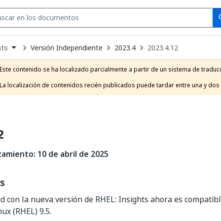
Se
se
Versión Independiente
2023.4
2023.4.12
hts
own
e
Este contenido se ha localizado parcialmente a partir de un sistema de traducc
t
La localización de contenidos recién publicados puede tardar entre una y dos
2
zamiento:
10
de abril de 2025
s
d con la nueva versión de RHEL: Insights ahora es compatib
nux (RHEL) 9.5.