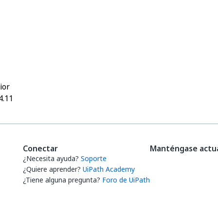
Sí
No
thumb_up
thumb_down
ior
4.11
Conectar
Manténgase actua
¿Necesita ayuda?
Soporte
¿Quiere aprender?
UiPath Academy
¿Tiene alguna pregunta?
Foro de UiPath