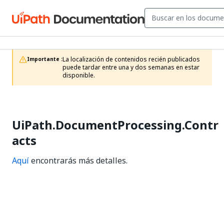
La localización de contenidos recién publicados 
Importante :
puede tardar entre una y dos semanas en estar 
disponible.
UiPath.DocumentProcessing.Contr
acts
Aquí
encontrarás más detalles.
Sí
No
thumb_up
thumb_down