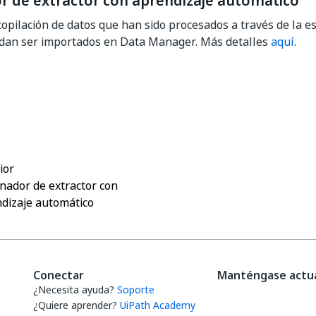
r de extractor con aprendizaje automático
copilación de datos que han sido procesados a través de la es
dan ser importados en Data Manager. Más detalles
aquí
.
Sí
No
thumb_up
thumb_down
ior
nador de extractor con
dizaje automático
Conectar
Manténgase actua
¿Necesita ayuda?
Soporte
¿Quiere aprender?
UiPath Academy