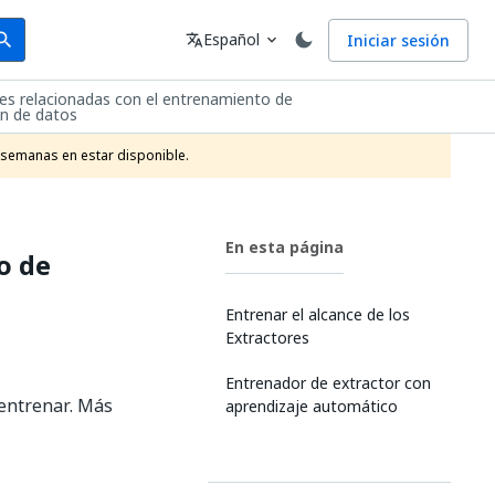
arch
Idioma
Español
Iniciar sesión
arch
translate
expand_more
des relacionadas con el entrenamiento de
ón de datos
 semanas en estar disponible.
En esta página
o de
Entrenar el alcance de los
Extractores
Entrenador de extractor con
 entrenar. Más
aprendizaje automático