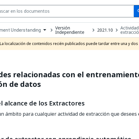
Se
se
Versión
Activida
2021.10
ment Understanding
Independiente
extracci
own
e
La localización de contenidos recién publicados puede tardar entre una y dos
t
des relacionadas con el entrenamient
ón de datos
l alcance de los Extractores
n ámbito para cualquier actividad de extracción que desees