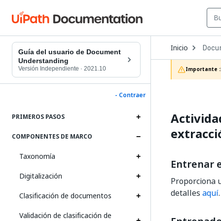
Open
Inicio
Docu
Dropd
Guía del usuario de Document
to
Understanding
choos
Versión Independiente
·
2021.10
Importante :
produc
- Contraer
Activida
PRIMEROS PASOS
extracci
COMPONENTES DE MARCO
Taxonomía
Entrenar e
Digitalización
Proporciona u
detalles
aquí
.
Clasificación de documentos
Validación de clasificación de