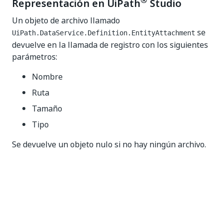
®
Representación en UiPath
Studio
Un objeto de archivo llamado
se
UiPath.DataService.Definition.EntityAttachment
devuelve en la llamada de registro con los siguientes
parámetros:
Nombre
Ruta
Tamaño
Tipo
Se devuelve un objeto nulo si no hay ningún archivo.
Sí
No
thumb_up
thumb_down