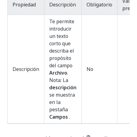
Valor
Propiedad
Descripción
Obligatorio
prede
Te permite
introducir
un texto
corto que
describa el
propósito
del campo
Descripción
No
Archivo
.
Nota: La
descripción
se muestra
en la
pestaña
Campos
.