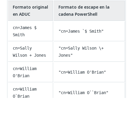
Formato original
Formato de escape en la
en ADUC
cadena PowerShell
cn=James $
"cn=James `$ Smith"
Smith
cn=Sally
"cn=Sally Wilson \+
Wilson + Jones
Jones"
cn=William
"cn=William O'Brian"
O'Brian
cn=William
"cn=William O``Brian"
O`Brian
cn=Richard
"cn=Richard #West"
#West
cn=Roy