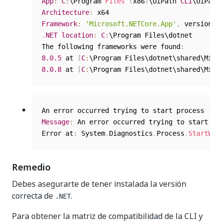
App
:
C
:
\Program 
Files
(
x86
)
\UiPath 
CLI
\UiPath
Architecture
:
Framework
:
'Microsoft.NETCore.App'
,
 version 
'
.
NET
location
:
C
:
\Program Files\dotnet

The following frameworks were found
:
8.0
.5
 at 
[
C
:
\Program Files\dotnet\shared\Micr
8.0
.8
 at 
[
C
:
\Program Files\dotnet\shared\Micr
An error occurred trying to start process 
'do
Message
:
 An error occurred trying to start pr
Error at
:
 System
.
Diagnostics
.
Process
.
StartWit
Remedio
Debes asegurarte de tener instalada la versión
correcta de
.
.NET
Para obtener la matriz de compatibilidad de la CLI y