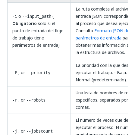
La ruta completa al archivo d
o
(
entrada JSON correspondient
-i
--input_path
Obligatorio
solo si el
al proceso que desea ejecutar
punto de entrada del flujo
Consulta
Formato JSON de
de trabajo tiene
parámetros de entrada
para
parámetros de entrada)
obtener más información sob
la estructura de archivos.
La prioridad con la que desea
, or
ejecutar el trabajo: - Baja.
-P
--priority
Normal (predeterminado). Alt
Una lista de nombres de robo
, or
específicos, separados por
-r
--robots
comas.
El número de veces que dese
ejecutar el proceso. El númer
, or
-j
--jobscount
predeterminado de veces que