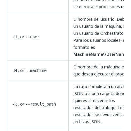
se ejecuta el proceso es una.
El nombre del usuario. Debe s
un usuario de la máquina, no
un usuario de Orchestrator.
, or
-U
--user
Para los usuarios locales, el
formato es
MachineName\\UserName
.
El nombre de la máquina en la
, or
-M
--machine
que desea ejecutar el proceso
La ruta completa a un archivo
JSON o a una carpeta donde
quieres almacenar los
, or
-R
--result_path
resultados del trabajo. Los
resultados se devuelven com
archivos JSON.