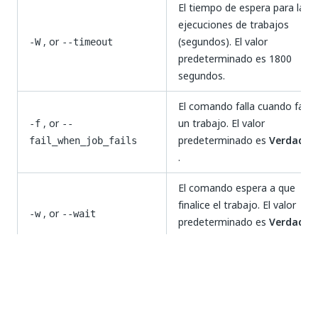
El tiempo de espera para las
ejecuciones de trabajos
, or
(segundos). El valor
-W
--timeout
predeterminado es 1800
segundos.
El comando falla cuando falla
, or
un trabajo. El valor
-f
--
predeterminado es
Verdader
fail_when_job_fails
.
El comando espera a que
finalice el trabajo. El valor
, or
-w
--wait
predeterminado es
Verdader
.
El tipo de runtime para el
trabajo. El valor
predeterminado es
o
(solo
-b
--job_type