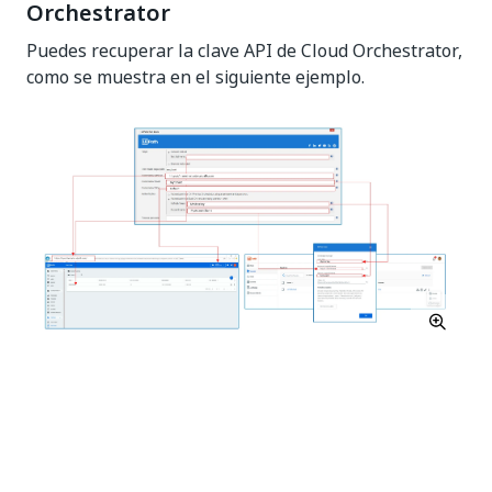
Orchestrator
Puedes recuperar la clave API de Cloud Orchestrator,
como se muestra en el siguiente ejemplo.
Sí
No
thumb_up
thumb_down