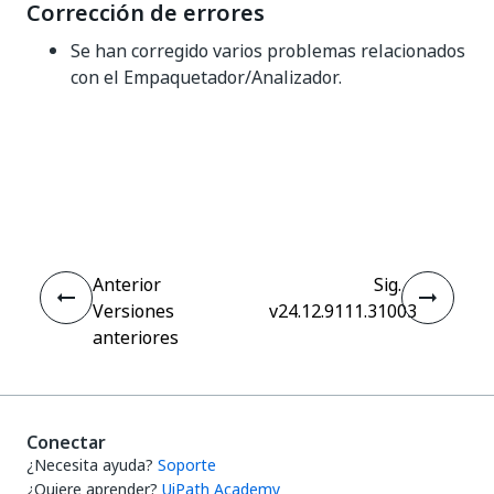
Corrección de errores
Se han corregido varios problemas relacionados
con el Empaquetador/Analizador.
Sí
No
thumb_up
thumb_down
Anterior
Sig.
Versiones
v24.12.9111.31003
anteriores
Conectar
¿Necesita ayuda?
Soporte
¿Quiere aprender?
UiPath Academy