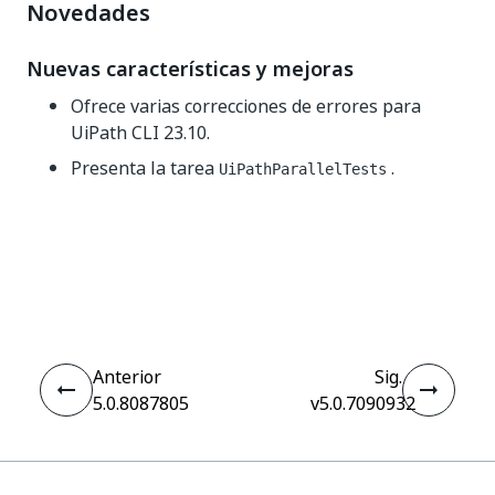
Novedades
Nuevas características y mejoras
Ofrece varias correcciones de errores para
UiPath CLI 23.10.
Presenta la tarea
.
UiPathParallelTests
Sí
No
thumb_up
thumb_down
Anterior
Sig.
5.0.8087805
v5.0.7090932