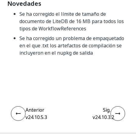
Novedades
Se ha corregido el límite de tamaño de
documento de LiteDB de 16 MB para todos los
tipos de WorkflowReferences
Se ha corregido un problema de empaquetado
en el que .txt los artefactos de compilación se
incluyeron en el nupkg de salida
Sí
No
thumb_up
thumb_down
Anterior
Sig.
v24.10.5.3
v24.10.3.2