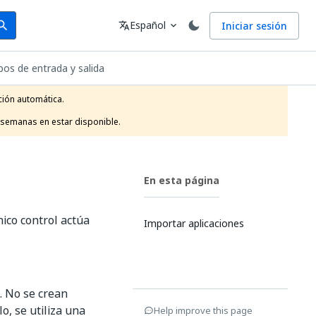
arch
Idioma
Español
Iniciar sesión
arch
translate
expand_more
pos de entrada y salida
ión automática.

 semanas en estar disponible.
En esta página
ico control actúa
Importar aplicaciones
. No se crean
o, se utiliza una
Help improve this page