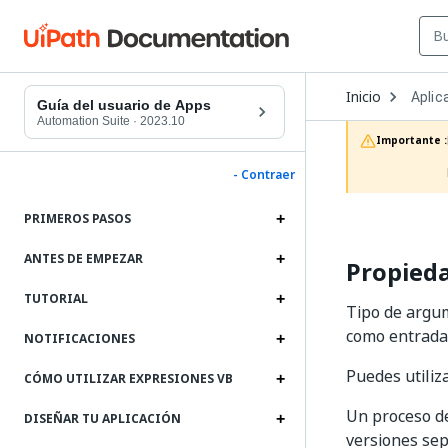
Open
Inicio
Aplic
Dropd
Guía del usuario de Apps
to
Automation Suite
·
2023.10
choos
Importante :
produc
- Contraer
PRIMEROS PASOS
ANTES DE EMPEZAR
Propieda
TUTORIAL
Tipo de argum
como entrada 
NOTIFICACIONES
Puedes utili
CÓMO UTILIZAR EXPRESIONES VB
Un proceso d
DISEÑAR TU APLICACIÓN
versiones sep