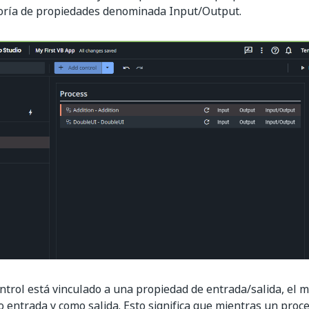
goría de propiedades denominada Input/Output.
trol está vinculado a una propiedad de entrada/salida, el 
 entrada y como salida. Esto significa que mientras un proce