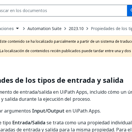
Se
se
Automation Suite
2023.10
Propiedades de los ti
aciones
own
e
Este contenido se ha localizado parcialmente a partir de un sistema de traducc
t
La localización de contenidos recién publicados puede tardar entre una y dos
des de los tipos de entrada y salida
ento de entrada/salida en UiPath Apps, incluido cómo un ún
y salida durante la ejecución del proceso.
zar argumentos
Input/Output
en UiPath Apps.
e tipo
Entrada/Salida
se trata como una propiedad individual
aradas de entrada y salida para la misma propiedad. Para ell