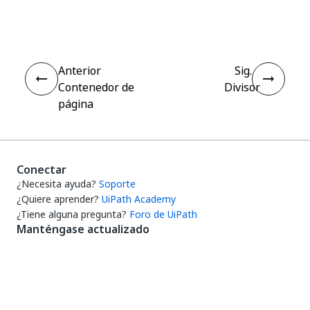
Sí
No
thumb_up
thumb_down
Anterior
Sig.
Contenedor de
Divisor
página
Conectar
¿Necesita ayuda?
Soporte
¿Quiere aprender?
UiPath Academy
¿Tiene alguna pregunta?
Foro de UiPath
Manténgase actualizado