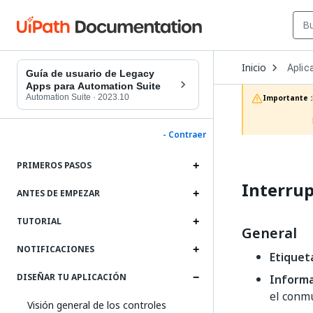
Open
Inicio
Aplic
Dropd
Guía de usuario de Legacy
to
Apps para Automation Suite
choos
Automation Suite
·
2023.10
Importante :
produc
- Contraer
PRIMEROS PASOS
Interru
ANTES DE EMPEZAR
TUTORIAL
General
NOTIFICACIONES
Etiquet
DISEÑAR TU APLICACIÓN
Informa
el conmu
Visión general de los controles