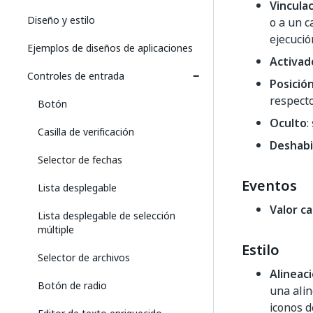
Vincula
Diseño y estilo
o a un 
ejecució
Ejemplos de diseños de aplicaciones
Activad
Controles de entrada
Posición
respect
Botón
Oculto
:
Casilla de verificación
Deshabi
Selector de fechas
Eventos
Lista desplegable
Valor c
Lista desplegable de selección
múltiple
Estilo
Selector de archivos
Alineac
Botón de radio
una alin
iconos d