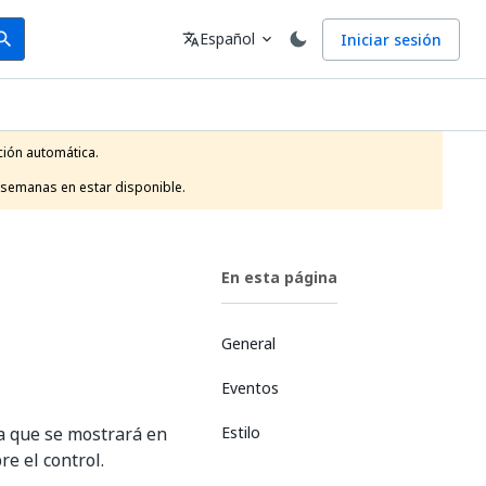
arch
Idioma
Español
Iniciar sesión
arch
translate
expand_more
ión automática.

 semanas en estar disponible.
En esta página
General
Eventos
ta que se mostrará en
Estilo
e el control.